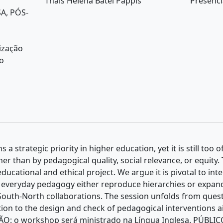
Thaís Helena Batel Pappis
Presenci
A, PÓS-
lização
o
 a strategic priority in higher education, yet it is still too
r than by pedagogical quality, social relevance, or equity
educational and ethical project. We argue it is pivotal to i
nd everyday pedagogy either reproduce hierarchies or expan
 South-North collaborations. The session unfolds from que
tion to the design and check of pedagogical interventions a
ÃO: o workshop será ministrado na Língua Inglesa. PÚBLI