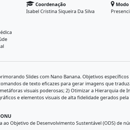
Coordenação
Modo 
Isabel Cristina Siqueira Da Silva
Presenci
médica
úde
al
Aprimorando Slides com Nano Banana. Objetivos específicos
 comandos de texto eficazes para gerar imagens que tradu
etáforas visuais poderosas; 2) Otimizar a Hierarquia de I
gráficos e elementos visuais de alta fidelidade gerados pel
A ONU
da ao Objetivo de Desenvolvimento Sustentável (ODS) de n