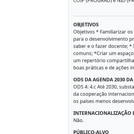
COIP (PROGRAD) e NID (PR
OBJETIVOS
Objetivos * Familiarizar o
para o desenvolvimento pro
saber e o fazer docente; *
comuns; *Criar um espaço d
um repertório compartilha
boas práticas e de ações 
ODS DA AGENDA 2030 D
ODS 4: 4.c Até 2030, subst
da cooperação internacion
os países menos desenvol
INTERNACIONALIZAÇÃO 
Não.
PÚBLICO-ALVO