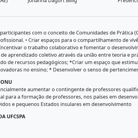
AE)
Johanna Dagort Billig
Presenci
s participantes com o conceito de Comunidades de Prática (
fissional. • Criar espaços para o compartilhamento de vivê
 Incentivar o trabalho colaborativo e fomentar o desenvolv
e aprendizado coletivo através da união entre teoria e prá
do de recursos pedagógicos; *Criar um espaço que estimu
inovadoras no ensino; * Desenvolver o senso de pertencime
A ONU
ancialmente aumentar o contingente de professores qualifi
al para a formação de professores, nos países em desenvo
vidos e pequenos Estados insulares em desenvolvimento
DA UFCSPA