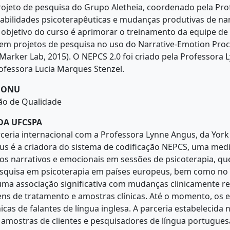
projeto de pesquisa do Grupo Aletheia, coordenado pela Pr
r habilidades psicoterapêuticas e mudanças produtivas de n
 objetivo do curso é aprimorar o treinamento da equipe de
s em projetos de pesquisa no uso do Narrative-Emotion Pro
arker Lab, 2015). O NEPCS 2.0 foi criado pela Professora 
ofessora Lucia Marques Stenzel.
A ONU
ão de Qualidade
DA UFCSPA
rceria internacional com a Professora Lynne Angus, da York 
us é a criadora do sistema de codificação NEPCS, uma med
s narrativos e emocionais em sessões de psicoterapia, q
esquisa em psicoterapia em países europeus, bem como no
a associação significativa com mudanças clinicamente rel
ens de tratamento e amostras clínicas. Até o momento, os 
cas de falantes de língua inglesa. A parceria estabelecida 
amostras de clientes e pesquisadores de língua portuguesa