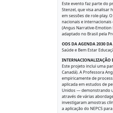
Este evento faz parte do 
Stenzel, que visa analisa
em sessões de role-play. O
nacionais e internacionai
(Angus Narrative-Emotion M
adaptado no Brasil pela Pr
ODS DA AGENDA 2030 D
Saúde e Bem Estar Educaç
INTERNACIONALIZAÇÃO 
Este projeto inclui uma pa
Canadá). A Professora Ang
empiricamente de processo
aplicada em estudos de p
Unidos — demonstrando um
através de várias abordag
investigaram amostras clíni
a aplicação do NEPCS para 