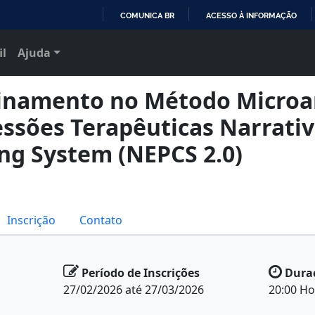
COMUNICA BR
ACESSO À INFORMAÇÃO
IR
il
Ajuda
PARA
O
CONTEÚDO
inamento no Método Microan
essões Terapêuticas Narrati
ng System (NEPCS 2.0)
Inscrição
Contato
Período de Inscrições
Dura
27/02/2026 até 27/03/2026
20:00 Ho