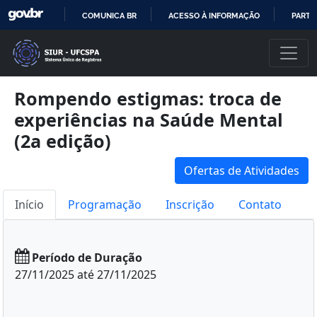
COMUNICA BR
ACESSO À INFORMAÇÃO
PARTI
IR
PARA
O
CONTEÚDO
Rompendo estigmas: troca de
experiências na Saúde Mental
(2a edição)
Ofertas de Atividades
Início
Programação
Inscrição
Contato
Período de Duração
27/11/2025 até 27/11/2025