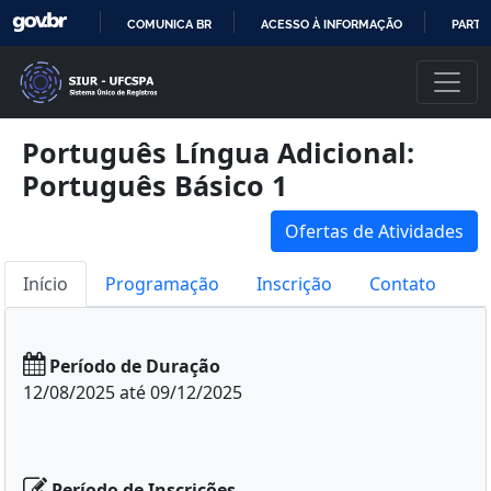
COMUNICA BR
ACESSO À INFORMAÇÃO
PARTI
IR
PARA
O
CONTEÚDO
Português Língua Adicional:
Português Básico 1
Ofertas de Atividades
Início
Programação
Inscrição
Contato
Período de Duração
12/08/2025 até 09/12/2025
Período de Inscrições