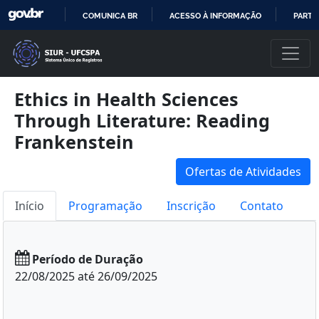
COMUNICA BR
ACESSO À INFORMAÇÃO
PARTI
IR
PARA
O
CONTEÚDO
Ethics in Health Sciences
Through Literature: Reading
Frankenstein
Ofertas de Atividades
Início
Programação
Inscrição
Contato
Período de Duração
22/08/2025 até 26/09/2025