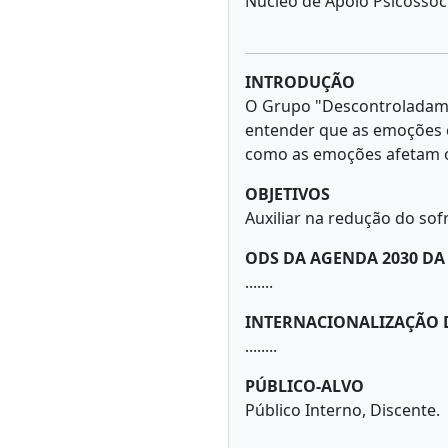
Núcleo de Apoio Psicossoci
INTRODUÇÃO
O Grupo "Descontroladame
entender que as emoções 
como as emoções afetam o 
OBJETIVOS
Auxiliar na redução do so
ODS DA AGENDA 2030 D
.......
INTERNACIONALIZAÇÃO 
........
PÚBLICO-ALVO
Público Interno, Discente.