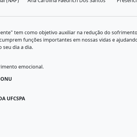
al (NAP)
Ana Carolina Faedrich Dos Santos
Presenci
nte" tem como objetivo auxiliar na redução do sofriment
cumprem funções importantes em nossas vidas e ajudando 
seu dia a dia.
frimento emocional.
A ONU
DA UFCSPA